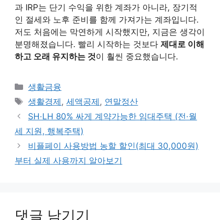
과 IRP는 단기 수익을 위한 계좌가 아니라, 장기적
인 절세와 노후 준비를 함께 가져가는 계좌입니다.
저도 처음에는 막연하게 시작했지만, 지금은 생각이
분명해졌습니다. 빨리 시작하는 것보다
제대로 이해
하고 오래 유지하는 것
이 훨씬 중요했습니다.
카
생활금융
테
태
생활경제
,
세액공제
,
연말정산
고
그
SH·LH 80% 싸게 계약가능한 임대주택 (전·월
리
세 지원, 행복주택)
비플페이 사용방법 농할 할인(최대 30,000원)
부터 실제 사용까지 알아보기
댓글 남기기