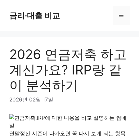
컨
텐
금리·대출 비교
메
츠
로
뉴
건
너
2026 연금저축 하고
뛰
기
계신가요? IRP랑 같
이 분석하기
2026년 02월 17일
연말정산 시즌이 다가오면 꼭 다시 보게 되는 항목