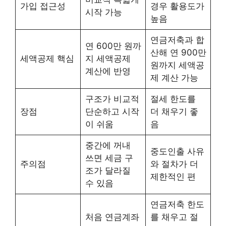
가입 접근성
경우 활용도가
시작 가능
높음
연금저축과 합
연 600만 원까
산해 연 900만
세액공제 핵심
지 세액공제
원까지 세액공
계산에 반영
제 계산 가능
구조가 비교적
절세 한도를
장점
단순하고 시작
더 채우기 좋
이 쉬움
음
중간에 꺼내
중도인출 사유
쓰면 세금 구
주의점
와 절차가 더
조가 달라질
제한적인 편
수 있음
연금저축 한도
처음 연금계좌
를 채우고 절