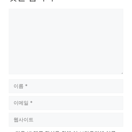
댓
글
이
름
이
메
일
웹
사
이