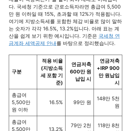
다. 국세청 기준으로 근로소득자라면 총급여 5,500
만 원 이하일 때 15%, 초과할 때 12%가 적용됩니다.
여기에 지방소득세를 포함한 체감 비율로 많이 말하
는 숫자가 각각 16.5%, 13.2%입니다. 아래 표는 계
산을 쉽게 보기 위한 예시입니다. 기준은
국세청 연
금계좌 세액공제 안내
를 바탕으로 정리했습니다.
적용 비율
연금저축
연금저축
(지방소득
+IRP 900
구분
600만 원
세 포함 기
만 원납입
납입 시
준)
시
총급여
148만 5천
5,500만
16.5%
99만 원
원
원 이하
총급여
79만 2천
118만 8천
5,500만
13.2%